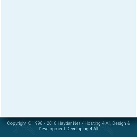
Copyright © 1998 - 2018
Haydar Net
/
Hosting 4 All
, Design &
Development
Developing 4 All